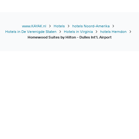
www.KAYAK.nl
Hotels
hotels Noord-Amerika
Hotels in De Verenigde Staten
Hotels in Virginia
hotels Herndon
Homewood Suites by Hilton - Dulles Int'l. Airport