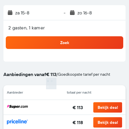
za 15-8
-
zo 16-8
2 gasten, 1 kamer
Zoek
Aanbiedingen vanaf
€ 113
/
Goedkoopste tarief per nacht
Aanbieder
totaal per nacht
€ 113
Bekijk deal
€ 118
Bekijk deal