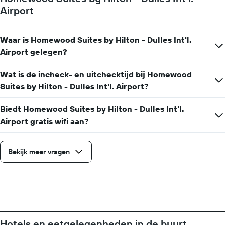
kamer
Airport
De
grafiek
toont
Waar is Homewood Suites by Hilton - Dulles Int'l.
1
Airport gelegen?
X-
as
met
Wat is de incheck- en uitchecktijd bij Homewood
maanden.
Suites by Hilton - Dulles Int'l. Airport?
De
grafiek
Biedt Homewood Suites by Hilton - Dulles Int'l.
heeft
Airport gratis wifi aan?
1
Y-
as
met
Bekijk meer vragen
de
gemiddelde
prijs
van
een
kamer
Hotels en eetgelegenheden in de buurt