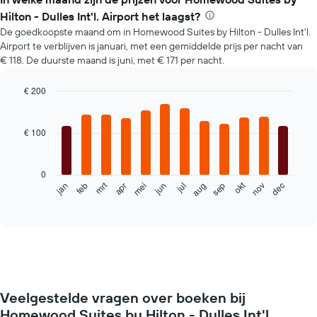
Hilton - Dulles Int'l. Airport het laagst?
De goedkoopste maand om in Homewood Suites by Hilton - Dulles Int'l.
Airport te verblijven is januari, met een gemiddelde prijs per nacht van
€ 118. De duurste maand is juni, met € 171 per nacht.
€ 200
Bar
Chart
graphic.
chart
with
€ 100
12
bars.
0
De
mrt
okt
feb
mei
aug
nov
jun
sep
dec
jan
apr
jul
volgende
End
of
grafiek
interactive
toont
chart
de
gemiddelde
prijs
per
maand
Veelgestelde vragen over boeken bij
van
Homewood Suites by Hilton - Dulles Int'l.
een