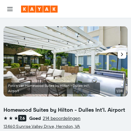
Foto's van Homewood Suites by Hilton - Dulles Int'l.
Airport
1/38
Homewood Suites by Hilton - Dulles Int'l. Airport
Goed
214 beoordelingen
7,6
3 sterren
13460 Sunrise Valley Drive, Herndon, VA