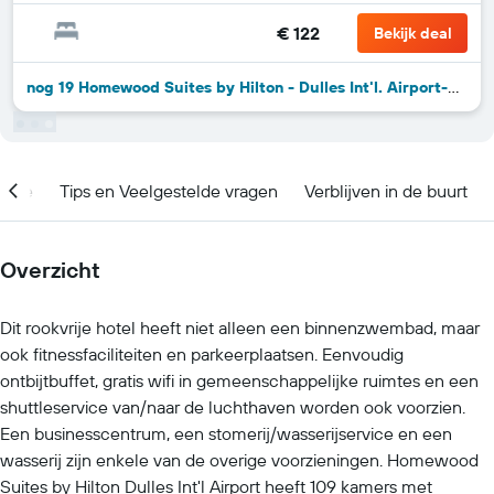
€ 122
Bekijk deal
nog 19 Homewood Suites by Hilton - Dulles Int'l. Airport-deals
catie
Tips en Veelgestelde vragen
Verblijven in de buurt
Overzicht
Dit rookvrije hotel heeft niet alleen een binnenzwembad, maar
ook fitnessfaciliteiten en parkeerplaatsen. Eenvoudig
ontbijtbuffet, gratis wifi in gemeenschappelijke ruimtes en een
shuttleservice van/naar de luchthaven worden ook voorzien.
Een businesscentrum, een stomerij/wasserijservice en een
wasserij zijn enkele van de overige voorzieningen. Homewood
Suites by Hilton Dulles Int'l Airport heeft 109 kamers met