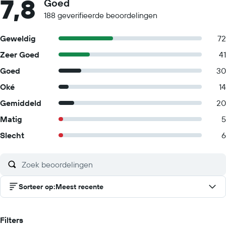
7,8
Out Checkout is done at 11:00 AM Pets Pets allowed General
Goed
instructions No rollaway/extra beds available No cribs (infant
188 geverifieerde beoordelingen
beds) available Social distancing measures are in place
Geweldig
72
Zeer Goed
41
Goed
30
Oké
14
Gemiddeld
20
Matig
5
Slecht
6
Sorteer op
:
Meest recente
Filters