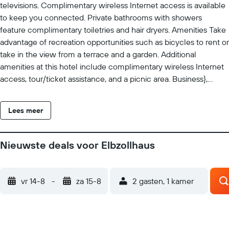
televisions. Complimentary wireless Internet access is available
to keep you connected. Private bathrooms with showers
feature complimentary toiletries and hair dryers. Amenities Take
advantage of recreation opportunities such as bicycles to rent or
take in the view from a terrace and a garden. Additional
amenities at this hotel include complimentary wireless Internet
access, tour/ticket assistance, and a picnic area. Business},
Other Amenities Featured amenities include complimentary
newspapers in the lobby, luggage storage, and laundry facilities.
Lees meer
Free self parking is available onsite. Property Location With a
stay at Elbzollhaus in Dessau-Rosslau, you'll be a 4-minute walk
from Elbe and 7 minutes by foot from Fläming Nature Park. This
Nieuwste deals voor Elbzollhaus
hotel is 2.6 mi (4.2 km) from Stillinge and 2.9 mi (4.7 km) from
Federal Environment Agency Headquarters. Dining Satisfy your
appetite at the hotel's coffee shop/cafe, or stop in at the snack
vr 14-8
-
za 15-8
2 gasten, 1 kamer
bar/deli. Quench your thirst with your favorite drink at the
bar/lounge. Buffet breakfasts are available daily from 7:00 AM to
10:30 AM for a fee. Optional Charges Fee for buffet breakfast:
approximately EUR 12.5 for adults and EUR 12.50 for children Pet