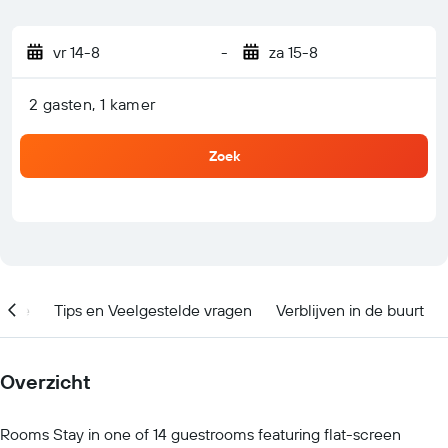
vr 14-8
-
za 15-8
2 gasten, 1 kamer
Zoek
catie
Tips en Veelgestelde vragen
Verblijven in de buurt
Overzicht
Rooms Stay in one of 14 guestrooms featuring flat-screen