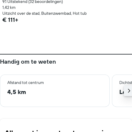
9.1 Uitstekend (32 beoordelingen)
1,42 km
Uitzicht over de stad, Buitenzwembad, Hot tub
€ 111+
Handig om te weten
Afstand tot centrum
Dichts
4,5 km
Leip