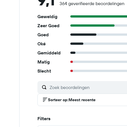
9,1
364 geverifieerde beoordelingen
Geweldig
Zeer Goed
Goed
Oké
Gemiddeld
Matig
Slecht
Sorteer op
:
Meest recente
Filters