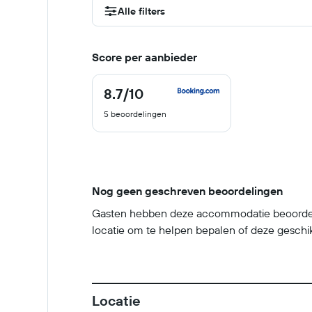
Alle filters
Score per aanbieder
8.7
/10
8.7
van
5 beoordelingen
10
Nog geen geschreven beoordelingen
Gasten hebben deze accommodatie beoordeeld
locatie om te helpen bepalen of deze geschikt 
Locatie