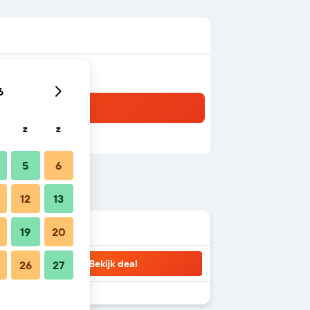
6
z
z
5
6
12
13
19
20
Bekijk deal
26
27