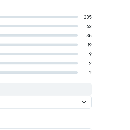
235
62
35
19
9
2
2