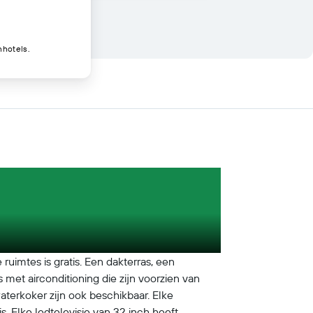
nhotels.
uimtes is gratis. Een dakterras, een
met airconditioning die zijn voorzien van
aterkoker zijn ook beschikbaar. Elke
s. Elke ledtelevisie van 32 inch heeft