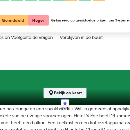
Gemiddeld
Hoger
Gebaseerd op gemiddelde prijzen van 3-sterre
ps en Veelgestelde vragen
Verblijven in de buurt
Bekijk op kaart
een bar/lounge en een snackbar/deli. Wifi in gemeenschappelijke r
nkele van de overige voorzieningen. Hotel YaYee heeft 14 kamers 
 kamer heeft een balkon. Een koelkast en een koffiezetapparaat/w
, pantoffels en een bidet. In dit hotel in Chiang Mai is wifi grati