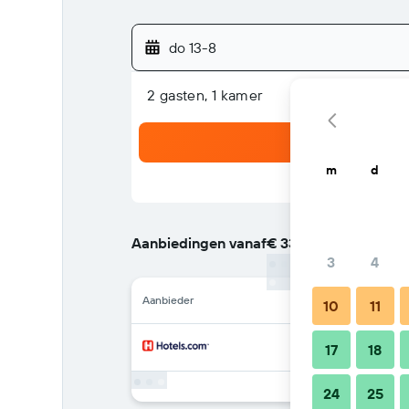
do 13-8
2 gasten, 1 kamer
m
d
Aanbiedingen vanaf
€ 33
/
Goedkoopste tarief
3
4
Aanbieder
10
11
17
18
24
25