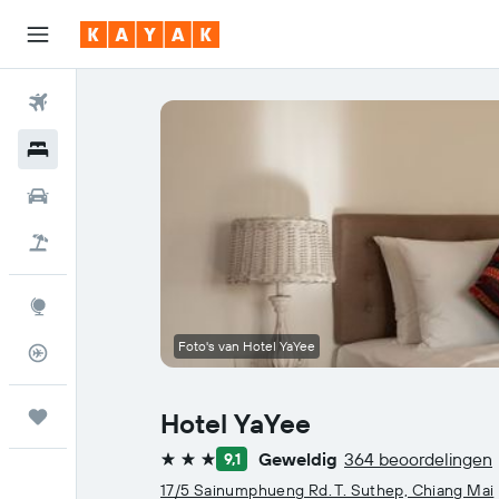
Vliegtickets
Hotels
Huurauto's
Pakketreizen
Explore
Foto's van Hotel YaYee
Vluchtstatus info
Trips
Hotel YaYee
Geweldig
364 beoordelingen
9,1
3 sterren
17/5 Sainumphueng Rd. T. Suthep, Chiang Mai