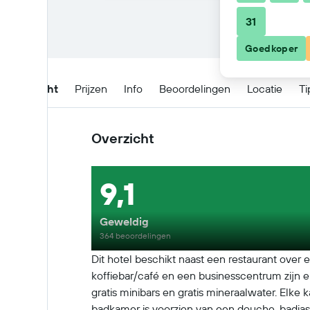
31
Goedkoper
Overzicht
Prijzen
Info
Beoordelingen
Locatie
Ti
Overzicht
9,1
Geweldig
364 beoordelingen
Dit hotel beschikt naast een restaurant over 
koffiebar/café en een businesscentrum zijn e
gratis minibars en gratis mineraalwater. Elke
badkamer is voorzien van een douche, badjassen