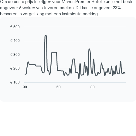
Y-
Om de beste prijs te krijgen voor Manos Premier Hotel, kun je het beste
van
as
ongeveer 6 weken van tevoren boeken. Dit kan je ongeveer 23%
een
met
besparen in vergelijking met een lastminute boeking.
kamer
de
voor
gemiddelde
elke
€ 500
prijs
dag
Line
Chart
van
van
graphic.
chart
een
€ 400
with
de
kamer
90
week.
data
€ 300
De
points.
grafiek
heeft
€ 200
De
1
volgende
X-
grafiek
€ 100
as
toont
90
60
30
End
met
of
hoe
interactive
de
de
chart
dagen
prijs
van
van
de
een
week.
kamer
De
verandert
grafiek
naarmate