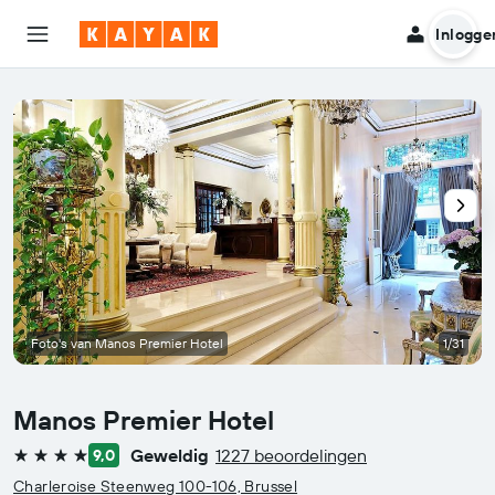
Inlogge
Foto's van Manos Premier Hotel
1/31
Manos Premier Hotel
Geweldig
1227 beoordelingen
9,0
4 sterren
Charleroise Steenweg 100-106, Brussel