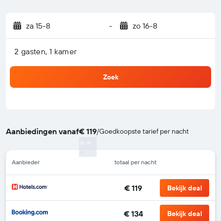
za 15-8
-
zo 16-8
2 gasten, 1 kamer
Zoek
Aanbiedingen vanaf
€ 119
/
Goedkoopste tarief per nacht
Aanbieder
totaal per nacht
€ 119
Bekijk deal
€ 134
Bekijk deal