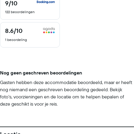
9
/10
9
van
122 beoordelingen
10
8.6
/10
8.6
van
1 beoordeling
10
Nog geen geschreven beoordelingen
Gasten hebben deze accommodatie beoordeeld, maar er heeft
nog niemand een geschreven beoordeling gedeeld. Bekijk
foto’s, voorzieningen en de locatie om te helpen bepalen of
deze geschikt is voor je reis.