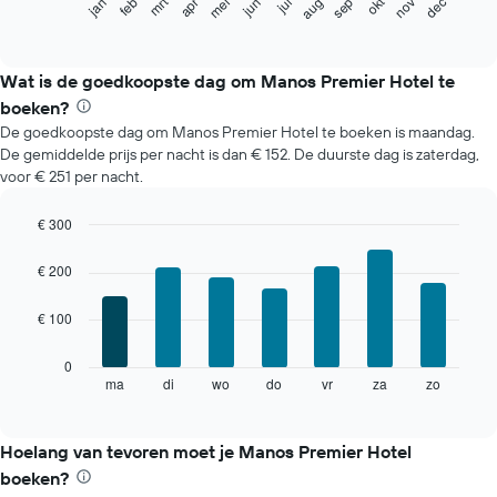
mrt
okt
feb
mei
aug
nov
jun
sep
dec
jan
apr
jul
volgende
End
of
grafiek
interactive
toont
chart
de
Wat is de goedkoopste dag om Manos Premier Hotel te
gemiddelde
boeken?
prijs
De goedkoopste dag om Manos Premier Hotel te boeken is maandag.
per
De gemiddelde prijs per nacht is dan € 152. De duurste dag is zaterdag,
maand
voor € 251 per nacht.
van
een
kamer
€ 300
De
Bar
Chart
grafiek
graphic.
chart
€ 200
with
toont
7
1
€ 100
bars.
X-
as
De
0
met
volgende
ma
di
wo
do
vr
za
zo
End
maanden.
of
grafiek
De
interactive
toont
chart
grafiek
de
Hoelang van tevoren moet je Manos Premier Hotel
heeft
gemiddelde
1
boeken?
prijs