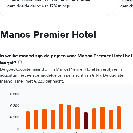
Goedkoopste maand om te verblijven met een
Duurst
gemiddelde daling van
17%
in prijs.
gemidd
Manos Premier Hotel
In welke maand zijn de prijzen voor Manos Premier Hotel het
laagst?
De goedkoopste maand om in Manos Premier Hotel te verblijven is
augustus, met een gemiddelde prijs per nacht van € 147. De duurste
maand is mei, met € 220 per nacht.
€ 300
Bar
Chart
graphic.
chart
€ 200
with
12
€ 100
bars.
0
De