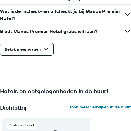
gemiddelde
prijs
Wat is de incheck- en uitchecktijd bij Manos Premier
van
Hotel?
een
kamer
Biedt Manos Premier Hotel gratis wifi aan?
Bekijk meer vragen
Hotels en eetgelegenheden in de buurt
Dichtstbij
Toon meer verblijven in de buurt
3-sterrenhotel