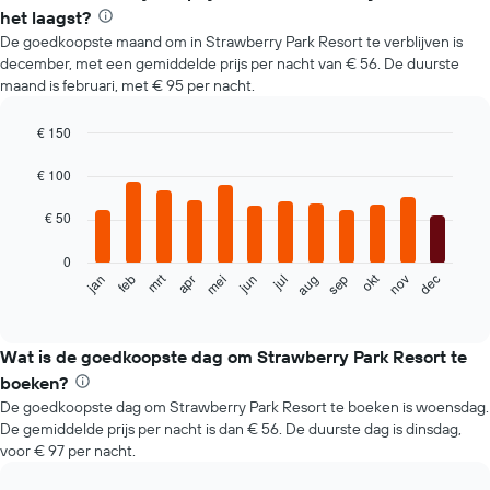
het laagst?
De goedkoopste maand om in Strawberry Park Resort te verblijven is
december, met een gemiddelde prijs per nacht van € 56. De duurste
maand is februari, met € 95 per nacht.
€ 150
Bar
Chart
graphic.
chart
€ 100
with
12
€ 50
bars.
0
De
mrt
okt
feb
mei
aug
nov
jun
sep
dec
jan
apr
jul
volgende
End
of
grafiek
interactive
toont
chart
de
Wat is de goedkoopste dag om Strawberry Park Resort te
gemiddelde
boeken?
prijs
De goedkoopste dag om Strawberry Park Resort te boeken is woensdag.
per
De gemiddelde prijs per nacht is dan € 56. De duurste dag is dinsdag,
maand
voor € 97 per nacht.
van
een