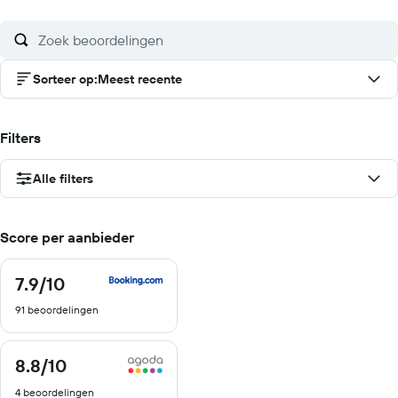
Sorteer op
:
Meest recente
Filters
Alle filters
Score per aanbieder
7.9
/10
7.9
van
91 beoordelingen
10
8.8
/10
8.8
van
4 beoordelingen
10