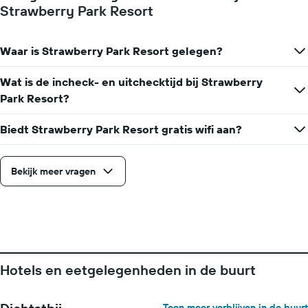
het
Strawberry Park Resort
aantal
dagen
vóór
Waar is Strawberry Park Resort gelegen?
het
verblijf
De
Wat is de incheck- en uitchecktijd bij Strawberry
grafiek
Park Resort?
toont
1
Biedt Strawberry Park Resort gratis wifi aan?
Y-
as
met
Bekijk meer vragen
de
gemiddelde
prijs
van
een
kamer
Hotels en eetgelegenheden in de buurt
Toon meer verblijven in de buurt