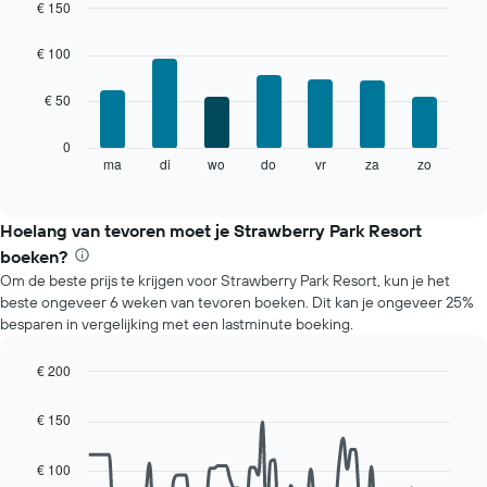
kamer
€ 150
De
Bar
Chart
grafiek
graphic.
chart
€ 100
with
toont
7
1
€ 50
bars.
X-
as
De
0
met
volgende
ma
di
wo
do
vr
za
zo
End
maanden.
of
grafiek
De
interactive
toont
chart
grafiek
de
Hoelang van tevoren moet je Strawberry Park Resort
heeft
gemiddelde
1
boeken?
prijs
Y-
Om de beste prijs te krijgen voor Strawberry Park Resort, kun je het
van
as
beste ongeveer 6 weken van tevoren boeken. Dit kan je ongeveer 25%
een
met
besparen in vergelijking met een lastminute boeking.
kamer
de
voor
gemiddelde
elke
€ 200
prijs
dag
Line
Chart
van
van
graphic.
chart
een
€ 150
with
de
kamer
90
week.
data
€ 100
De
points.