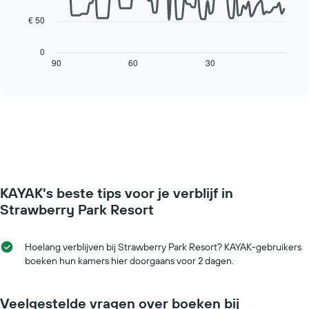
grafiek
heeft
€ 50
De
1
volgende
X-
grafiek
0
as
toont
90
60
30
End
met
of
hoe
interactive
de
de
chart
dagen
prijs
van
van
de
een
week.
kamer
De
verandert
grafiek
naarmate
toont
de
1
KAYAK's beste tips voor je verblijf in
verblijfsdatum
Y-
nadert.
Strawberry Park Resort
as
De
met
grafiek
de
toont
Hoelang verblijven bij Strawberry Park Resort? KAYAK-gebruikers
gemiddelde
1
boeken hun kamers hier doorgaans voor 2 dagen.
prijs
X-
van
as
een
met
Veelgestelde vragen over boeken bij
kamer