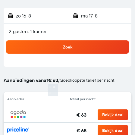
zo 16-8
-
ma 17-8
2 gasten, 1 kamer
Zoek
Aanbiedingen vanaf
€ 63
/
Goedkoopste tarief per nacht
Aanbieder
totaal per nacht
€ 63
Bekijk deal
€ 65
Bekijk deal