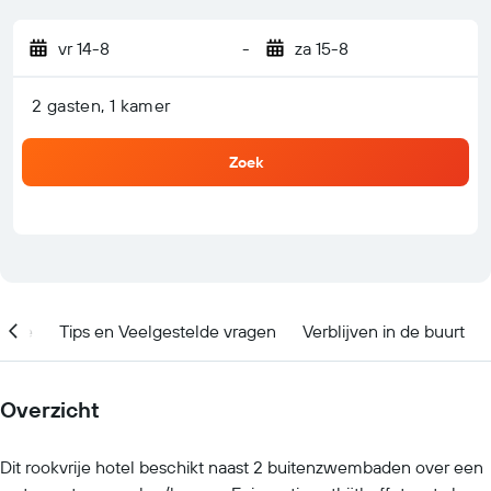
vr 14-8
-
za 15-8
2 gasten, 1 kamer
Zoek
catie
Tips en Veelgestelde vragen
Verblijven in de buurt
Overzicht
Dit rookvrije hotel beschikt naast 2 buitenzwembaden over een