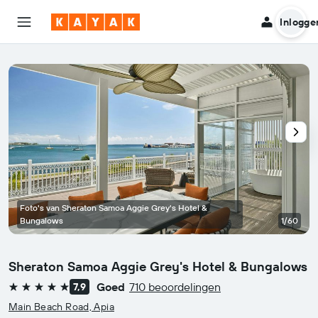
Inlogge
Foto's van Sheraton Samoa Aggie Grey's Hotel &
Bungalows
1/60
Sheraton Samoa Aggie Grey's Hotel & Bungalows
Goed
710 beoordelingen
7,9
5 sterren
Main Beach Road, Apia