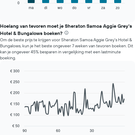
De
0
met
volgende
ma
di
wo
do
vr
za
zo
End
maanden.
of
grafiek
De
interactive
toont
chart
grafiek
de
Hoelang van tevoren moet je Sheraton Samoa Aggie Grey's
heeft
gemiddelde
1
Hotel & Bungalows boeken?
prijs
Y-
Om de beste prijs te krijgen voor Sheraton Samoa Aggie Grey's Hotel &
van
as
Bungalows, kun je het beste ongeveer 7 weken van tevoren boeken. Dit
een
met
kan je ongeveer 45% besparen in vergelijking met een lastminute
kamer
de
boeking.
voor
gemiddelde
elke
prijs
dag
€ 300
van
van
Line
Chart
een
de
€ 250
graphic.
chart
kamer
with
week.
90
€ 200
De
data
grafiek
points.
€ 150
heeft
1
De
€ 100
X-
volgende
as
grafiek
€ 50
met
toont
90
60
30
End
de
of