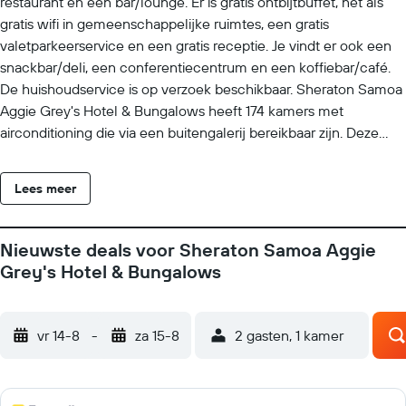
restaurant en een bar/lounge. Er is gratis ontbijtbuffet, net als
gratis wifi in gemeenschappelijke ruimtes, een gratis
valetparkeerservice en een gratis receptie. Je vindt er ook een
snackbar/deli, een conferentiecentrum en een koffiebar/café.
De huishoudservice is op verzoek beschikbaar. Sheraton Samoa
Aggie Grey's Hotel & Bungalows heeft 174 kamers met
airconditioning die via een buitengalerij bereikbaar zijn. Deze
kamers zijn ingericht met gratis mineraalwater en een
koffiezetapparaat/waterkoker. In dit hotel in Apia is wifi gratis.
Lees meer
Elke badkamer is voorzien van een bad/douchecombinatie,
badjassen, gratis toiletartikelen en een haardroger. Alle kamers
zijn voorzien van bureaus en een telefoon. Dagelijks wordt een
Nieuwste deals voor Sheraton Samoa Aggie
huishoudservice aangeboden en op verzoek is schoon
Grey's Hotel & Bungalows
beddengoed beschikbaar. Een schoonmaakservice is op
verzoek beschikbaar. Ter plaaste zijn 2 buitenzwembaden. De
onderstaande recreatieve activiteiten vind je ter plaatse of in de
vr 14-8
-
za 15-8
2 gasten, 1 kamer
directe omgeving. Mogelijk zijn toeslagen van toepassing.