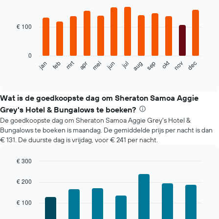
Bar
Chart
graphic.
chart
with
€ 100
12
bars.
0
De
mrt
okt
feb
mei
aug
nov
jun
sep
dec
jan
apr
jul
volgende
End
of
grafiek
interactive
toont
chart
de
Wat is de goedkoopste dag om Sheraton Samoa Aggie
gemiddelde
Grey's Hotel & Bungalows te boeken?
prijs
De goedkoopste dag om Sheraton Samoa Aggie Grey's Hotel &
per
Bungalows te boeken is maandag. De gemiddelde prijs per nacht is dan
maand
€ 131. De duurste dag is vrijdag, voor € 241 per nacht.
van
een
kamer
€ 300
De
Bar
Chart
grafiek
graphic.
chart
€ 200
with
toont
7
1
€ 100
bars.
X-
as