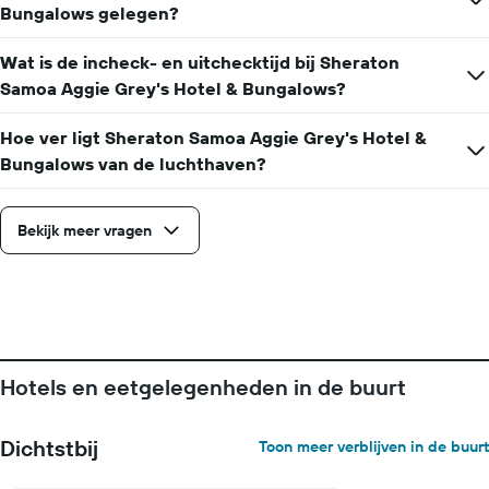
De
Bungalows gelegen?
grafiek
toont
Wat is de incheck- en uitchecktijd bij Sheraton
1
Samoa Aggie Grey's Hotel & Bungalows?
Y-
as
met
Hoe ver ligt Sheraton Samoa Aggie Grey's Hotel &
de
Bungalows van de luchthaven?
gemiddelde
prijs
van
Bekijk meer vragen
een
kamer
Hotels en eetgelegenheden in de buurt
Dichtstbij
Toon meer verblijven in de buurt