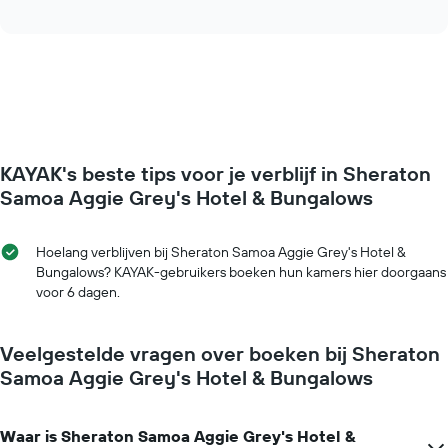
hoe
dagen
interactive
de
chart
van
prijs
de
van
week.
een
De
kamer
grafiek
verandert
toont
naarmate
1
de
Y-
KAYAK's beste tips voor je verblijf in Sheraton
verblijfsdatum
as
nadert.
Samoa Aggie Grey's Hotel & Bungalows
met
De
de
grafiek
gemiddelde
toont
Hoelang verblijven bij Sheraton Samoa Aggie Grey's Hotel &
prijs
1
Bungalows? KAYAK-gebruikers boeken hun kamers hier doorgaans
van
X-
voor 6 dagen.
een
as
kamer
met
het
Veelgestelde vragen over boeken bij Sheraton
aantal
Samoa Aggie Grey's Hotel & Bungalows
dagen
vóór
het
Waar is Sheraton Samoa Aggie Grey's Hotel &
verblijf