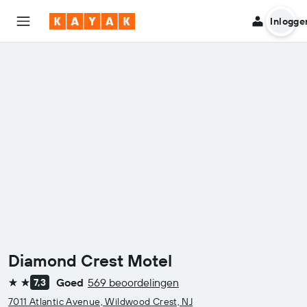
Inlogge
Diamond Crest Motel
Goed
569 beoordelingen
7,3
2 sterren
7011 Atlantic Avenue, Wildwood Crest, NJ