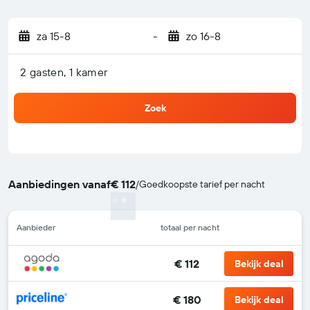
za 15-8
-
zo 16-8
2 gasten, 1 kamer
Zoek
Aanbiedingen vanaf
€ 112
/
Goedkoopste tarief per nacht
Aanbieder
totaal per nacht
€ 112
Bekijk deal
€ 180
Bekijk deal