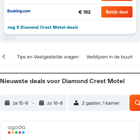
€ 182
Bekijk deal
nog 5 Diamond Crest Motel-deals
catie
Tips en Veelgestelde vragen
Verblijven in de buurt
Nieuwste deals voor Diamond Crest Motel
za 15-8
-
zo 16-8
2 gasten, 1 kamer