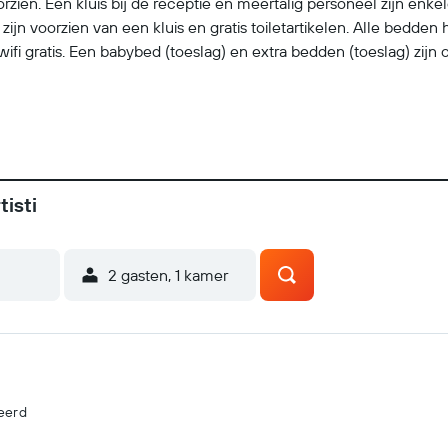
en. Een kluis bij de receptie en meertalig personeel zijn enkel
e zijn voorzien van een kluis en gratis toiletartikelen. Alle bedd
is wifi gratis. Een babybed (toeslag) en extra bedden (toeslag) zi
isti
2 gasten, 1 kamer
eerd