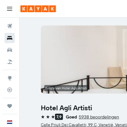
Vliegtickets
Hotels
Huurauto's
Pakketreizen
Explore
Foto's van Hotel Agli Artisti
Vluchtstatus info
Trips
Hotel Agli Artisti
Goed
5938 beoordelingen
7,9
3 sterren
Nederlands
Calle Priuli Dei Cavalletti, 99 C, Venetië, Venet