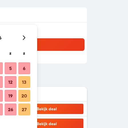
6
z
z
5
6
12
13
19
20
Bekijk deal
26
27
Bekijk deal