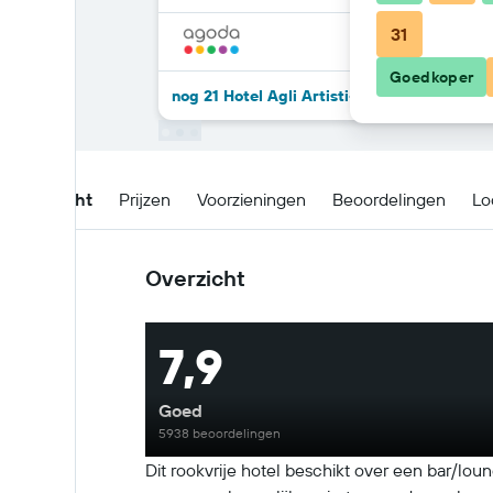
31
Goedkoper
nog 21 Hotel Agli Artisti-deals
Overzicht
Prijzen
Voorzieningen
Beoordelingen
Lo
Overzicht
7,9
Goed
5938 beoordelingen
Dit rookvrije hotel beschikt over een bar/loung