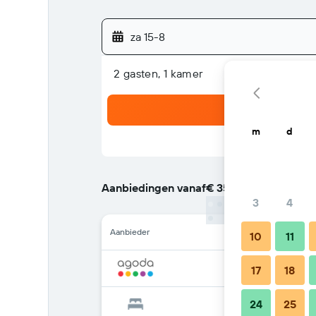
za 15-8
2 gasten, 1 kamer
m
d
Aanbiedingen vanaf
€ 35
/
Goedkoopste tarief
3
4
Aanbieder
10
11
17
18
24
25