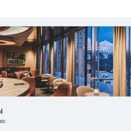
l
gen