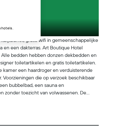
nhotels.
ontbijtbuffet, gratis wifi in gemeenschappelijke
na en een dakterras. Art Boutique Hotel
erd. Alle bedden hebben donzen dekbedden en
igner toiletartikelen en gratis toiletartikelen.
lke kamer een haardroger en verduisterende
. Voorzieningen die op verzoek beschikbaar
e een bubbelbad, een sauna en
aten zonder toezicht van volwassenen. De
n toepassing.