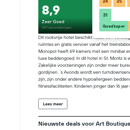
24
25
8,9
31
Zeer Goed
Goedkoper
597 beoordelingen
Dit rookvrije hotel beschikt naast een volledig
ruimtes en gratis vervoer vanaf het treinstat
Monopol heeft 69 kamers met een minibar en 
luxe beddengoed. In dit hotel in St. Moritz is w
Zakelijke voorzieningen zijn onder meer bur
gordijnen. ´s Avonds wordt een turndownserv
zijn, zijn onder andere hypoallergeen bedden
fitnessfaciliteiten. Kinderen jonger dan 16 j
onderstaande recreatieve activiteiten vind je 
Lees meer
Nieuwste deals voor Art Boutiqu