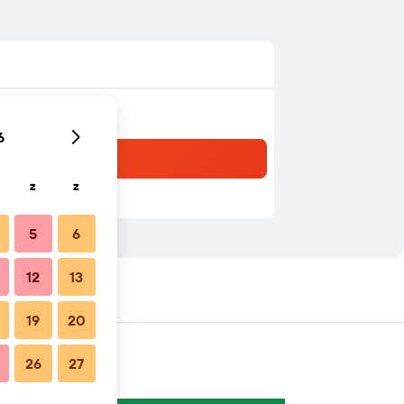
6
z
z
5
6
12
13
in de buurt
19
20
26
27