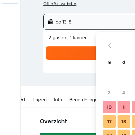
Officiële website
do 13-8
2 gasten, 1 kamer
m
d
3
4
Overzicht
Prijzen
Info
Beoordelingen
Locatie
B
10
11
Overzicht
17
18