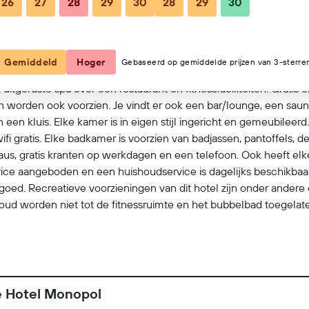
26
27
28
29
30
28
29
30
Bekijk op kaart
Gemiddeld
Hoger
Gebaseerd op gemiddelde prijzen van 3-sterre
 uitgeruste spa over een restaurant en fitnessfaciliteiten. Gratis 
ion worden ook voorzien. Je vindt er ook een bar/lounge, een sau
een kluis. Elke kamer is in eigen stijl ingericht en gemeubile
ifi gratis. Elke badkamer is voorzien van badjassen, pantoffels, des
eaus, gratis kranten op werkdagen en een telefoon. Ook heeft e
ice aangeboden en een huishoudservice is dagelijks beschikbaar
goed. Recreatieve voorzieningen van dit hotel zijn onder ander
aar oud worden niet tot de fitnessruimte en het bubbelbad toegel
ter plaatse of in de directe omgeving. Mogelijk zijn toeslagen va
e Hotel Monopol