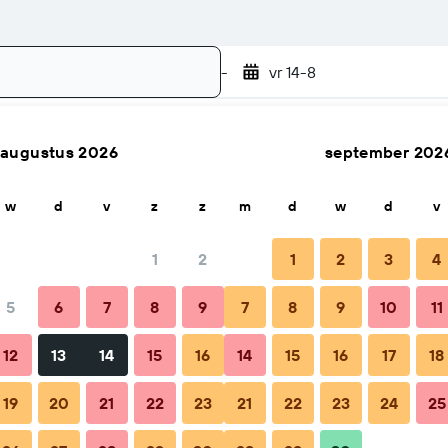
-
vr 14-8
augustus 2026
september 202
Zoek
w
d
v
z
z
m
d
w
d
v
1
2
1
2
3
4
5
6
7
8
9
7
8
9
10
11
este boekmoment
Tips en Veelgestelde vragen
Verblijven 
12
13
14
15
16
14
15
16
17
18
19
20
21
22
23
21
22
23
24
25