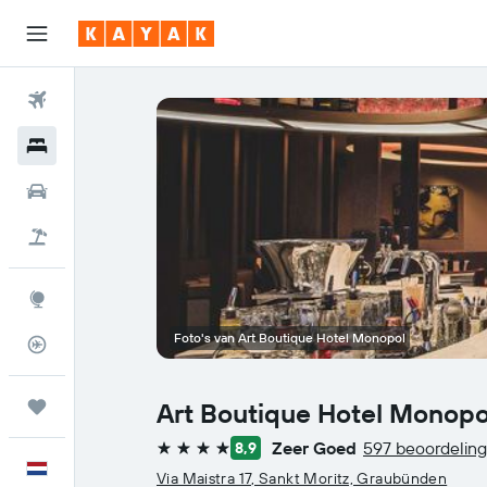
Vliegtickets
Hotels
Huurauto's
Pakketreizen
Explore
Foto's van Art Boutique Hotel Monopol
Vluchtstatus info
Trips
Art Boutique Hotel Monopo
Zeer Goed
597 beoordelin
8,9
4 sterren
Nederlands
Via Maistra 17, Sankt Moritz, Graubünden