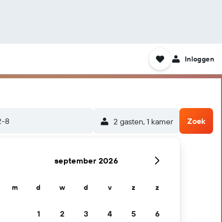
Inloggen
2-8
Zoek
2 gasten, 1 kamer
september 2026
m
d
w
d
v
z
z
1
2
3
4
5
6