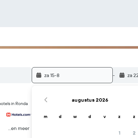
za 15-8
-
za 2
augustus 2026
otels in Ronda
m
d
w
d
v
z
z
...en meer
1
2