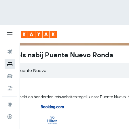
Vliegtickets
Hotels nabij Puente Nuevo Ronda
Hotels
Puente Nuevo
Huurauto's
Pakketreizen
KAYAK zoekt op honderden reiswebsites tegelijk naar Puente Nuevo-h
Explore
Vluchtstatus info