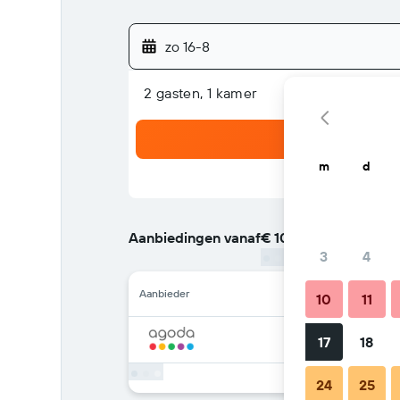
zo 16-8
2 gasten, 1 kamer
m
d
Aanbiedingen vanaf
€ 104
/
Goedkoopste tari
3
4
Aanbieder
10
11
17
18
24
25