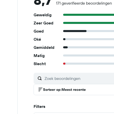
8,7
171 geverifieerde beoordelingen
Geweldig
Zeer Goed
Goed
Oké
Gemiddeld
Matig
Slecht
Sorteer op
:
Meest recente
Filters