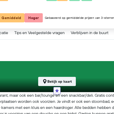
Gemiddeld
Hoger
Gebaseerd op gemiddelde prijzen van 3-sterre
catie
Tips en Veelgestelde vragen
Verblijven in de buurt
Bekijk op kaart
urant, maar ook een bar/lounge en een snackbar/deli. Gratis contine
rplaatsen worden ook voorzien. Je vindt er ook een stoombad, e
 30 kamers met een kluis en een haardroger. Alle bedden hebben 
r is voorzien van een douche en een bidet. Gasten kunnen grati