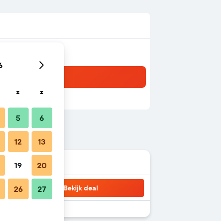
6
z
z
5
6
12
13
19
20
Bekijk deal
26
27