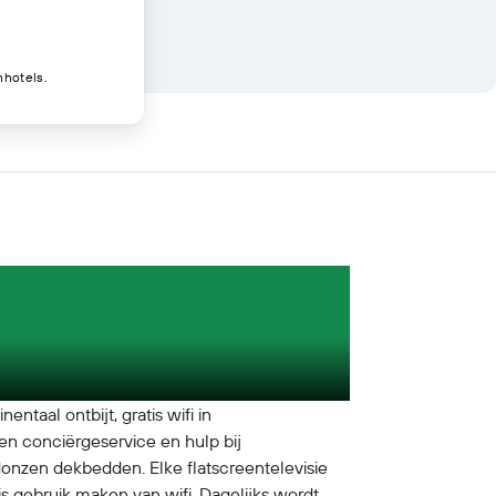
nhotels.
ntaal ontbijt, gratis wifi in
en conciërgeservice en hulp bij
donzen dekbedden. Elke flatscreentelevisie
s gebruik maken van wifi. Dagelijks wordt