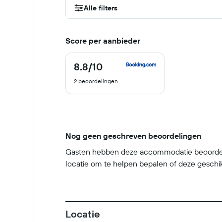
Alle filters
Score per aanbieder
8.8
/10
8.8
van
2 beoordelingen
10
Nog geen geschreven beoordelingen
Gasten hebben deze accommodatie beoordeeld
locatie om te helpen bepalen of deze geschikt 
Locatie