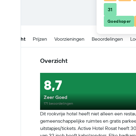
31
Goedkoper
Overzicht
Prijzen
Voorzieningen
Beoordelingen
Lo
Overzicht
8,7
Zeer Goed
171 beoordelingen
Dit rookvrije hotel heeft niet alleen een resta
gemeenschappelijke ruimtes en gratis parkee
uitstapjes/tickets. Active Hotel Rosat heeft
van 32 inch heeft kabelzenders. Elke badkame