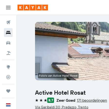
Vliegtickets
Hotels
Huurauto's
Pakketreizen
Explore
Foto's van Active Hotel Rosat
Vluchtstatus info
Trips
Active Hotel Rosat
Zeer Goed
171 beoordelingen
8,7
3 sterren
Nederlands
Via Garibaldi 30, Predazzo, Trento