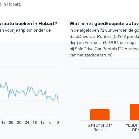
o in Hobart.
urauto boeken in Hobart?
Wat is het goedkoopste autov
n voor je trip om onder de
In de afgelopen 72 uur werden de g
SafeDrive Car Rentals (€ 19,13 per 
dag) en Europcar (€ 69,84 per dag
bij SafeDrive Car Rentals 122 Harring
van het stadscentrum).
Bar
Chart
graphic.
chart
with
3
bars.
De
volgende
grafiek
42
36
30
24
18
12
6
0
toont
SafeDrive Car
YESDR
Rentals
RE
de
End
of
vier
interactive