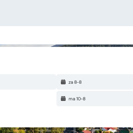
za 8-8
ma 10-8