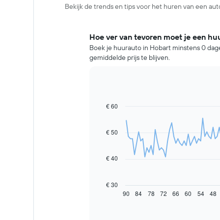
Bekijk de trends en tips voor het huren van een aut
Hoe ver van tevoren moet je een hu
Boek je huurauto in Hobart minstens 0 dage
gemiddelde prijs te blijven.
€ 60
Line
Chart
graphic.
chart
with
91
€ 50
data
points.
€ 40
De
volgende
grafiek
€ 30
toont
90
84
78
72
66
60
54
48
End
of
hoe
interactive
de
chart