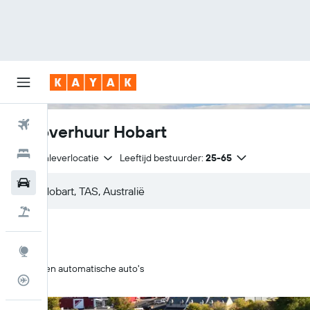
Vliegtickets
Autoverhuur Hobart
Hotels
Zelfde inleverlocatie
Leeftijd bestuurder:
25-65
Huurauto's
Pakketreizen
Explore
Alleen automatische auto's
Vluchtstatus info