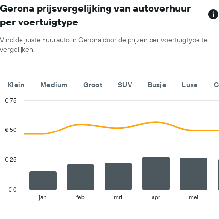
1
Gerona prijsvergelijking van autoverhuur
X-
per voertuigtype
as
met
Vind de juiste huurauto in Gerona door de prijzen per voertuigtype te
de
vergelijken.
maanden
van
het
jaar.
Klein
Medium
Groot
SUV
Busje
Luxe
C
De
grafiek
€ 75
toont
Combination
Chart
1
graphic.
chart
with
Y-
€ 50
2
as
data
met
series.
de
€ 25
gemiddelde
The
prijs
chart
van
has
€ 0
een
1
jan
feb
mrt
apr
mei
End
huurauto
of
X
voor
interactive
axis
chart