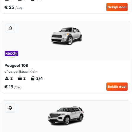
€ 25
Bekijk deal
/dag
Peugeot 108
of vergelijkbaar Klein
2
2
2/4
€ 19
Bekijk deal
/dag