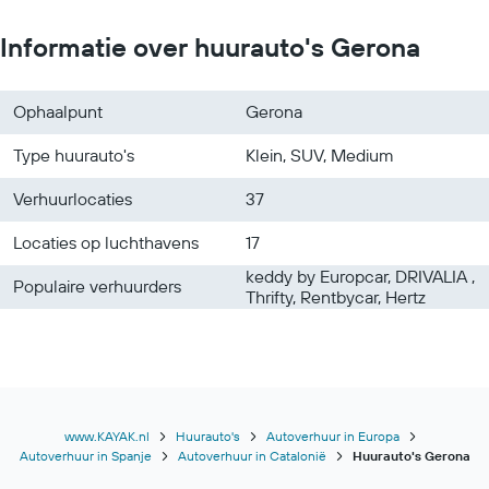
Autoverhuur in Orlando
Informatie over huurauto's Gerona
Ophaalpunt
Gerona
Type huurauto's
Klein, SUV, Medium
Verhuurlocaties
37
Locaties op luchthavens
17
keddy by Europcar, DRIVALIA ,
Populaire verhuurders
Thrifty, Rentbycar, Hertz
www.KAYAK.nl
Huurauto's
Autoverhuur in Europa
Autoverhuur in Spanje
Autoverhuur in Catalonië
Huurauto's Gerona