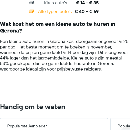
één
Klein auto's
€ 14 - € 35
displaying
dag.
categories.
Alle typen auto's
€ 40 - € 69
Range:
14
Wat kost het om een kleine auto te huren in
categories.
Gerona?
The
chart
Een kleine auto huren in Gerona kost doorgaans ongeveer € 25
has
per dag. Het beste moment om te boeken is november,
1
wanneer de prijzen gemiddeld € 14 per dag zijn. Dit is ongeveer
Y
44% lager dan het jaargemiddelde. Kleine auto's zijn meestal
axis
53% goedkoper dan de gemiddelde huurauto in Gerona,
displaying
waardoor ze ideaal zijn voor prijsbewuste reizigers.
values.
Range:
0
to
75.
Handig om te weten
Populairste Aanbieder
Popula