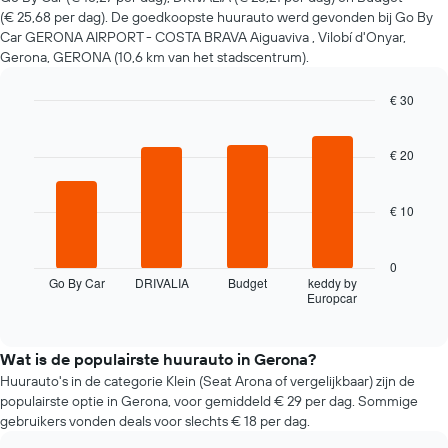
huurauto
(€ 25,68 per dag). De goedkoopste huurauto werd gevonden bij Go By
verandert
Car GERONA AIRPORT - COSTA BRAVA Aiguaviva , Vilobí d'Onyar,
naarmate
Gerona, GERONA (10,6 km van het stadscentrum).
de
boekingsdatum
€ 30
nadert.
De
Bar
Chart
graphic.
chart
grafiek
with
€ 20
toont
4
1
bars.
X-
€ 10
as
De
met
volgende
het
grafiek
0
aantal
toont
Go By Car
DRIVALIA
Budget
keddy by
dagen
Europcar
de
End
vóór
of
vier
interactive
de
goedkoopste
chart
boeking.
autoverhuurbedrijven
Wat is de populairste huurauto in Gerona?
De
in
Huurauto's in de categorie Klein (Seat Arona of vergelijkbaar) zijn de
grafiek
de
populairste optie in Gerona, voor gemiddeld € 29 per dag. Sommige
toont
afgelopen
gebruikers vonden deals voor slechts € 18 per dag.
1
72
Y-