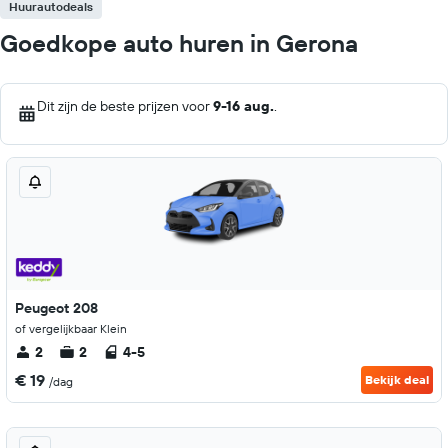
Huurautodeals
Goedkope auto huren in Gerona
Dit zijn de beste prijzen voor
9-16 aug.
.
Peugeot 208
of vergelijkbaar Klein
2
2
4-5
€ 19
Bekijk deal
/dag