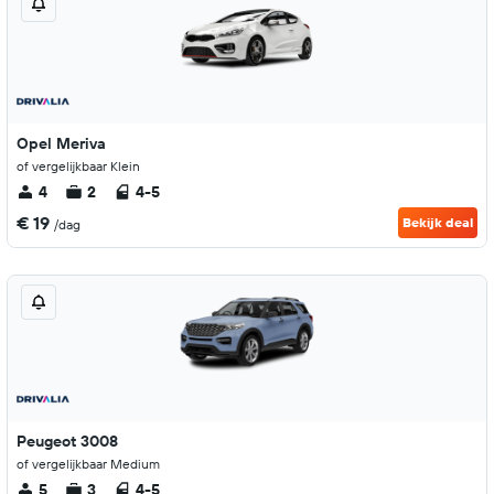
Opel Meriva
of vergelijkbaar Klein
4
2
4-5
€ 19
Bekijk deal
/dag
Peugeot 3008
of vergelijkbaar Medium
5
3
4-5