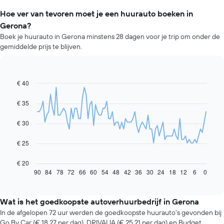
Hoe ver van tevoren moet je een huurauto boeken in
Gerona?
Boek je huurauto in Gerona minstens 28 dagen voor je trip om onder de
gemiddelde prijs te blijven.
€ 40
Line
Chart
graphic.
chart
with
€ 35
91
data
€ 30
points.
De
€ 25
volgende
grafiek
€ 20
toont
90
84
78
72
66
60
54
48
42
36
30
24
18
12
6
0
End
of
hoe
interactive
de
chart
prijs
Wat is het goedkoopste autoverhuurbedrijf in Gerona
van
In de afgelopen 72 uur werden de goedkoopste huurauto's gevonden bij
een
Go By Car (€ 18,27 per dag), DRIVALIA (€ 25,21 per dag) en Budget