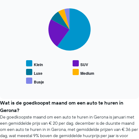
uur.
as
De
met
Pie
Chart
grafiek
de
graphic.
chart
toont
with
gemiddelde
1
5
prijs
X-
slices.
van
as
een
met
De
huurauto.
de
volgende
4
grafiek
goedkoopste
toont
Klein
SUV
autoverhuurbedrijven
de
De
gemiddelde
Luxe
Medium
grafiek
prijs
Busje
toont
End
van
of
1
populaire
interactive
Y-
automodellen.
chart
as
Wat is de goedkoopst maand om een auto te huren in
met
Gerona?
de
De goedkoopste maand om een auto te huren in Gerona is januari met
laagste
een gemiddelde prijs van € 20 per dag. december is de duurste maand
prijs
om een auto te huren in in Gerona, met gemiddelde prijzen van € 36 per
voor
dag, wat meestal 9% boven de gemiddelde huurprijs per jaar is voor
een