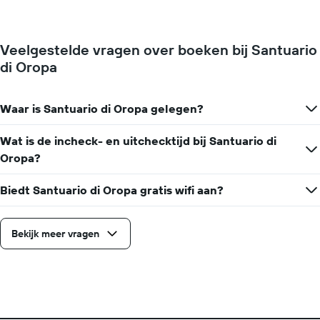
prijs
van
een
Veelgestelde vragen over boeken bij Santuario
kamer
di Oropa
voor
elke
dag
van
Waar is Santuario di Oropa gelegen?
de
week.
Wat is de incheck- en uitchecktijd bij Santuario di
De
Oropa?
grafiek
heeft
1
Biedt Santuario di Oropa gratis wifi aan?
X-
as
met
Bekijk meer vragen
de
dagen
van
de
week.
De