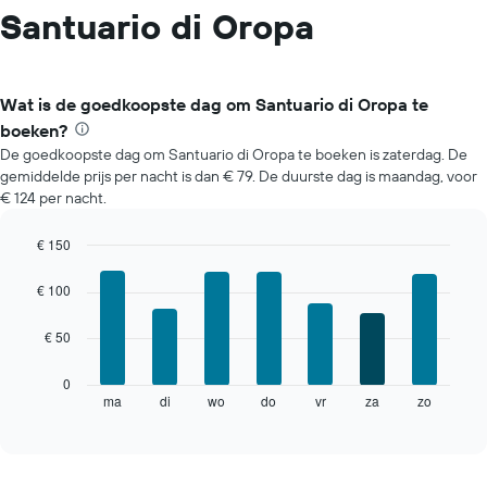
Santuario di Oropa
Wat is de goedkoopste dag om Santuario di Oropa te
boeken?
De goedkoopste dag om Santuario di Oropa te boeken is zaterdag. De
gemiddelde prijs per nacht is dan € 79. De duurste dag is maandag, voor
€ 124 per nacht.
€ 150
Bar
Chart
graphic.
chart
€ 100
with
7
€ 50
bars.
De
0
volgende
ma
di
wo
do
vr
za
zo
End
of
grafiek
interactive
toont
chart
de
gemiddelde