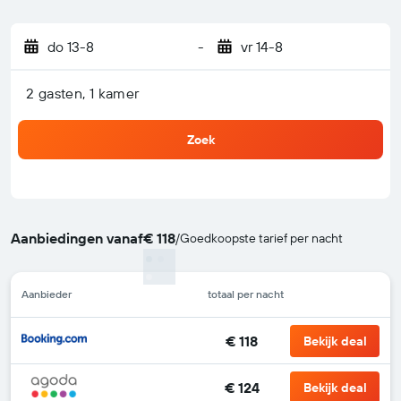
do 13-8
-
vr 14-8
2 gasten, 1 kamer
Zoek
Aanbiedingen vanaf
€ 118
/
Goedkoopste tarief per nacht
Aanbieder
totaal per nacht
€ 118
Bekijk deal
€ 124
Bekijk deal