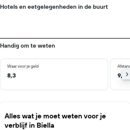
grafiek
Hotels en eetgelegenheden in de buurt
toont
1
Y-
as
met
de
gemiddelde
Handig om te weten
prijs
van
een
kamer
Waar voor je geld
Afstan
8,3
9,3 
Alles wat je moet weten voor je
verblijf in Biella