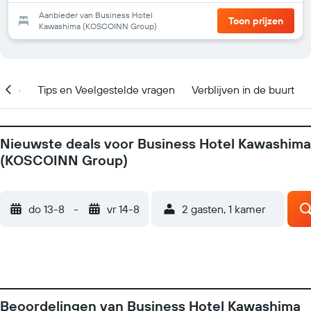
Aanbieder van Business Hotel
Toon prijzen
Kawashima (KOSCOINN Group)
catie
Tips en Veelgestelde vragen
Verblijven in de buurt
Nieuwste deals voor Business Hotel Kawashima
(KOSCOINN Group)
do 13-8
-
vr 14-8
2 gasten, 1 kamer
Beoordelingen van Business Hotel Kawashima