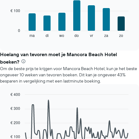
grafiek
graphic.
chart
with
toont
€ 100
7
1
bars.
X-
as
De
0
met
volgende
ma
di
wo
do
vr
za
zo
End
maanden.
of
grafiek
De
interactive
toont
chart
grafiek
de
Hoelang van tevoren moet je Mancora Beach Hotel
heeft
gemiddelde
1
boeken?
prijs
Y-
Om de beste prijs te krijgen voor Mancora Beach Hotel, kun je het beste
van
as
ongeveer 10 weken van tevoren boeken. Dit kan je ongeveer 43%
een
met
besparen in vergelijking met een lastminute boeking.
kamer
de
voor
gemiddelde
elke
€ 400
prijs
dag
Line
Chart
van
van
graphic.
chart
een
€ 300
with
de
kamer
90
week.
data
€ 200
De
points.
grafiek
heeft
€ 100
De