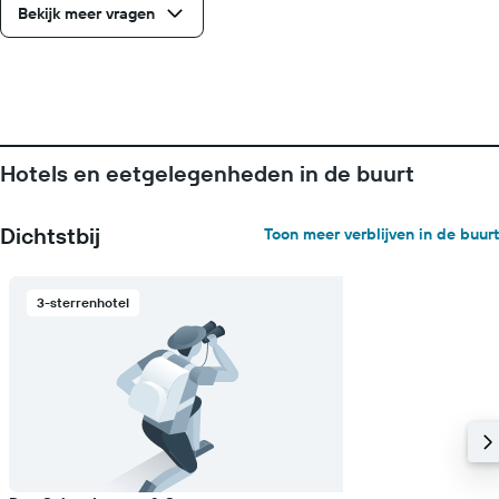
dagen
Bekijk meer vragen
vóór
het
verblijf
De
grafiek
toont
1
Hotels en eetgelegenheden in de buurt
Y-
as
met
Dichtstbij
Toon meer verblijven in de buurt
de
gemiddelde
prijs
van
3-sterrenhotel
een
kamer