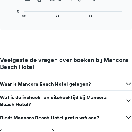
1
volgende
X-
grafiek
0
as
toont
90
60
30
End
met
of
hoe
interactive
de
de
chart
dagen
prijs
van
van
de
een
week.
kamer
De
verandert
grafiek
Veelgestelde vragen over boeken bij Mancora
naarmate
toont
Beach Hotel
de
1
verblijfsdatum
Y-
nadert.
as
De
Waar is Mancora Beach Hotel gelegen?
met
grafiek
de
toont
Wat is de incheck- en uitchecktijd bij Mancora
gemiddelde
1
prijs
Beach Hotel?
X-
van
as
een
met
Biedt Mancora Beach Hotel gratis wifi aan?
kamer
het
aantal