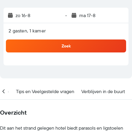
zo 16-8
-
ma 17-8
2 gasten, 1 kamer
Zoek
catie
Tips en Veelgestelde vragen
Verblijven in de buurt
Overzicht
Dit aan het strand gelegen hotel biedt parasols en ligstoelen