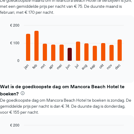
De goedkoopste maand om in Mancora Beach Hotel te verblijven is juni,
met een gemiddelde prijs per nacht van € 75. De duurste maand is
februari, met € 170 per nacht.
€ 200
Bar
Chart
graphic.
chart
with
€ 100
12
bars.
0
De
mrt
okt
feb
mei
aug
nov
jun
sep
dec
jan
apr
jul
volgende
End
of
grafiek
interactive
toont
chart
de
Wat is de goedkoopste dag om Mancora Beach Hotel te
gemiddelde
boeken?
prijs
De goedkoopste dag om Mancora Beach Hotel te boeken is zondag. De
per
gemiddelde prijs per nacht is dan € 74. De duurste dag is donderdag,
maand
voor € 155 per nacht.
van
een
kamer
€ 200
De
Bar
Chart