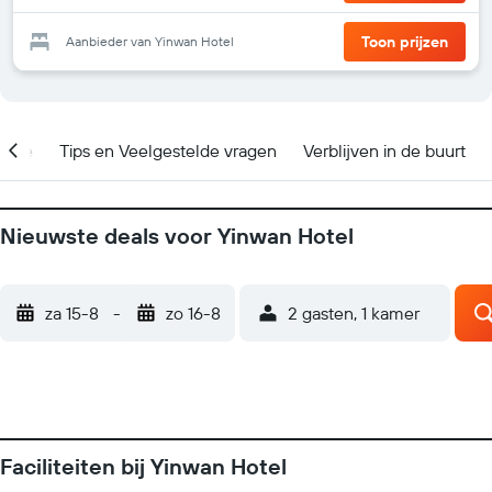
Toon prijzen
Aanbieder van Yinwan Hotel
catie
Tips en Veelgestelde vragen
Verblijven in de buurt
Nieuwste deals voor Yinwan Hotel
za 15-8
-
zo 16-8
2 gasten, 1 kamer
Faciliteiten bij Yinwan Hotel