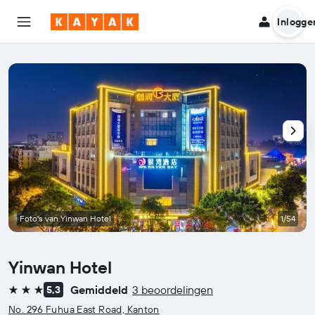
Inlogge
Foto's van Yinwan Hotel
1/54
Yinwan Hotel
Gemiddeld
3 beoordelingen
5,3
3 sterren
No. 296 Fuhua East Road, Kanton