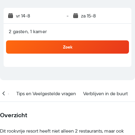
vr 14-8
-
za 15-8
2 gasten, 1 kamer
Zoek
catie
Tips en Veelgestelde vragen
Verblijven in de buurt
Overzicht
Dit rookvrije resort heeft niet alleen 2 restaurants, maar ook