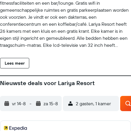
fitnessfaciliteiten en een bar/lounge. Gratis wifi in
gemeenschappelijke ruimtes en gratis parkeerplaatsen worden
ook voorzien. Je vindt er ook een dakterras, een
conferentiecentrum en een koffiebar/café. Lariya Resort heeft
26 kamers met een kluis en een gratis krant. Elke kamer is in
eigen stijl ingericht en gemeubileerd. Alle bedden hebben een
traagschuim-matras. Elke lcd-televisie van 32 inch heeft
premium digitale zenders. Elke badkamer is voorzien van
pantoffels en gratis toiletartikelen. Alle kamers zijn voorzien van
Lees meer
bureaus en een telefoon. Ook heeft elke kamer gratis
mineraalwater en een koffiezetapparaat/waterkoker. Massages
in de kamer, een strijkplank/strijkijzer en een haardroger zijn op
Nieuwste deals voor Lariya Resort
verzoek beschikbaar. ´s Avonds wordt een turndownservice
aangeboden en een huishoudservice is dagelijks beschikbaar.
Recreatieve voorzieningen van dit resort bestaan onder andere
vr 14-8
-
za 15-8
2 gasten, 1 kamer
uit fitnessfaciliteiten. De onderstaande recreatieve activiteiten
vind je ter plaatse of in de directe omgeving. Mogelijk zijn
toeslagen van toepassing.