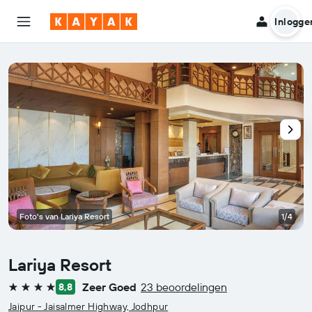
Inlogge
Foto's van Lariya Resort
1/4
Lariya Resort
Zeer Goed
23 beoordelingen
8,8
4 sterren
Jaipur - Jaisalmer Highway, Jodhpur