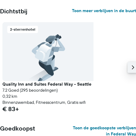
de
gemiddelde
Dichtstbij
Toon meer verblijven in de buurt
prijs
van
een
2-sterrenhotel
kamer
Quality Inn and Suites Federal Way - Seattle
7.2 Goed (295 beoordelingen)
0,32 km
Binnenzwembad, Fitnesscentrum, Gratis wifi
€ 83+
Goedkoopst
Toon de goedkoopste verblijven
in Federal Way