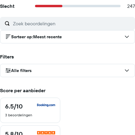
Slecht
247
Sorteer op
:
Meest recente
Filters
Alle filters
Score per aanbieder
6.5
/10
6.5
van
3 beoordelingen
10
5.8
/10
5.8