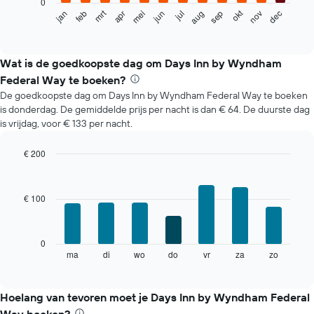
0
De
mrt
okt
feb
mei
aug
nov
jun
sep
dec
jan
apr
jul
volgende
End
of
grafiek
interactive
toont
chart
de
Wat is de goedkoopste dag om Days Inn by Wyndham
gemiddelde
Federal Way te boeken?
prijs
De goedkoopste dag om Days Inn by Wyndham Federal Way te boeken
per
is donderdag. De gemiddelde prijs per nacht is dan € 64. De duurste dag
maand
is vrijdag, voor € 133 per nacht.
van
een
kamer
€ 200
De
Bar
Chart
grafiek
graphic.
chart
with
toont
€ 100
7
1
bars.
X-
as
De
0
met
volgende
ma
di
wo
do
vr
za
zo
End
maanden.
of
grafiek
De
interactive
toont
chart
grafiek
de
Hoelang van tevoren moet je Days Inn by Wyndham Federal
heeft
gemiddelde
1