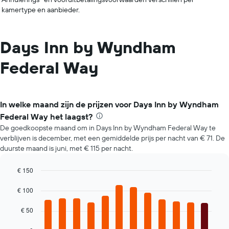
kamertype en aanbieder.
Days Inn by Wyndham
Federal Way
In welke maand zijn de prijzen voor Days Inn by Wyndham
Federal Way het laagst?
De goedkoopste maand om in Days Inn by Wyndham Federal Way te
verblijven is december, met een gemiddelde prijs per nacht van € 71. De
duurste maand is juni, met € 115 per nacht.
€ 150
Bar
Chart
graphic.
chart
€ 100
with
12
€ 50
bars.