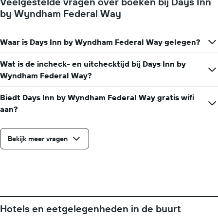
Veelgestelde vragen over boeken bij Days Inn
naarmate
toont
by Wyndham Federal Way
de
1
verblijfsdatum
Y-
nadert.
as
De
Waar is Days Inn by Wyndham Federal Way gelegen?
met
grafiek
de
toont
Wat is de incheck- en uitchecktijd bij Days Inn by
gemiddelde
1
prijs
Wyndham Federal Way?
X-
van
as
een
met
Biedt Days Inn by Wyndham Federal Way gratis wifi
kamer
het
aan?
aantal
dagen
vóór
Bekijk meer vragen
het
verblijf
De
grafiek
toont
1
Y-
as
Hotels en eetgelegenheden in de buurt
met