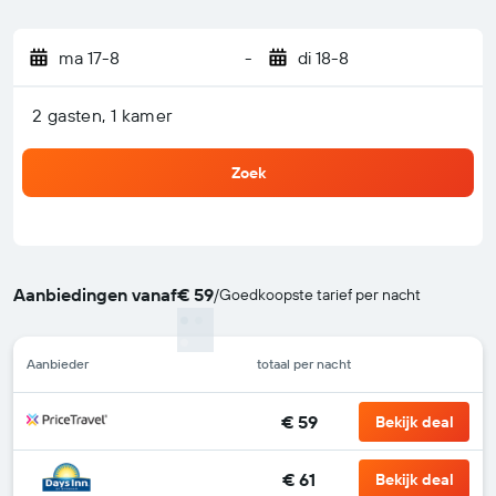
ma 17-8
-
di 18-8
2 gasten, 1 kamer
Zoek
Aanbiedingen vanaf
€ 59
/
Goedkoopste tarief per nacht
Aanbieder
totaal per nacht
€ 59
Bekijk deal
€ 61
Bekijk deal