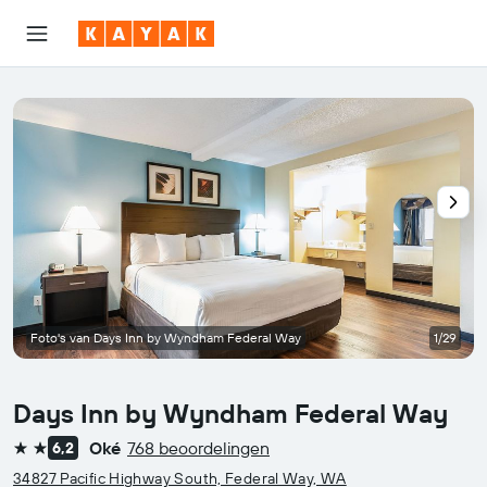
Foto's van Days Inn by Wyndham Federal Way
1/29
Days Inn by Wyndham Federal Way
Oké
768 beoordelingen
6,2
2 sterren
34827 Pacific Highway South, Federal Way, WA