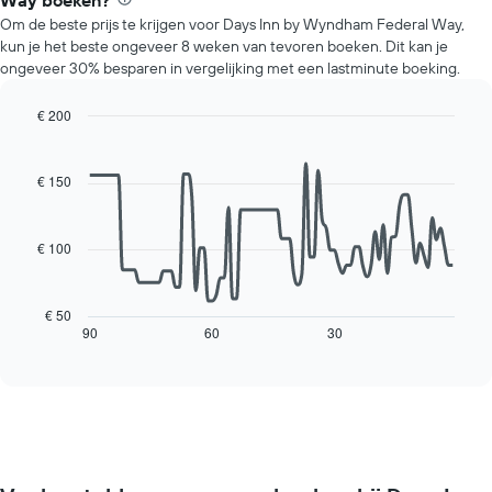
Way boeken?
prijs
Y-
Om de beste prijs te krijgen voor Days Inn by Wyndham Federal Way,
van
as
kun je het beste ongeveer 8 weken van tevoren boeken. Dit kan je
een
met
ongeveer 30% besparen in vergelijking met een lastminute boeking.
kamer
de
voor
gemiddelde
elke
€ 200
prijs
dag
Line
Chart
van
van
graphic.
chart
een
with
de
€ 150
kamer
90
week.
data
De
points.
grafiek
€ 100
heeft
De
1
volgende
X-
grafiek
€ 50
as
toont
90
60
30
End
met
of
hoe
interactive
de
de
chart
dagen
prijs
van
van
de
een
week.
kamer
De
verandert
grafiek