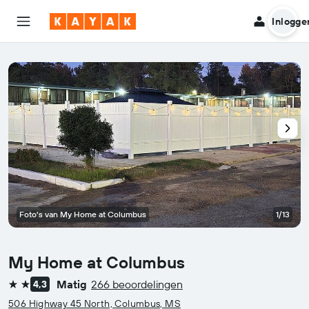
Inlogge
Foto's van My Home at Columbus
1/13
My Home at Columbus
Matig
266 beoordelingen
4,3
2 sterren
506 Highway 45 North, Columbus, MS