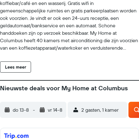
koffiebar/café en een wasserij. Gratis wifi in
gemeenschappelijke ruimtes en gratis parkeerplaatsen worden
ook voorzien. Je vindt er ook een 24-uurs receptie, een
geldautomaat/bankservice en een automaat. Schone
handdoeken zijn op verzoek beschikbaar. My Home at
Columbus heeft 40 kamers met airconditioning die zijn voorzien
van een koffiezetapparaat/waterkoker en verduisterende
gordijnen. Een koelkast en een magnetron zijn ook beschikbaar.
Elke badkamer heeft een bad/douchecombinatie met een
Lees meer
regendouche. In dit hotel in Columbus is wifi gratis, met een
snelheid van 25+ Mbps. Hypoallergeen beddengoed, schone
handdoeken en schoon beddengoed zijn op verzoek
Nieuwste deals voor My Home at Columbus
beschikbaar. Een schoonmaakservice is dagelijks beschikbaar.
do 13-8
-
vr 14-8
2 gasten, 1 kamer