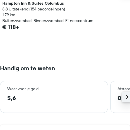
Hampton Inn & Suites Columbus
8.8 Uitstekend (154 beoordelingen)
1,79 km
Buitenzwembad, Binnenzwembad, Fitnesscentrum
€ 118+
Handig om te weten
Waar voor je geld
Afstan
5,6
0,5