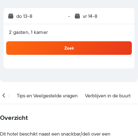
do 13-8
-
vr 14-8
2 gasten, 1 kamer
Zoek
catie
Tips en Veelgestelde vragen
Verblijven in de buurt
Overzicht
Dit hotel beschikt naast een snackbar/deli over een