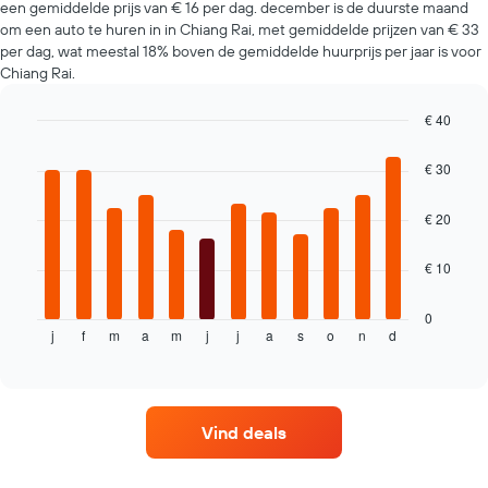
een gemiddelde prijs van € 16 per dag. december is de duurste maand
prijs
om een auto te huren in in Chiang Rai, met gemiddelde prijzen van € 33
voor
per dag, wat meestal 18% boven de gemiddelde huurprijs per jaar is voor
een
Chiang Rai.
huurauto
bij
de
€ 40
betreffende
Bar
Chart
bedrijven
graphic.
chart
€ 30
with
12
bars.
€ 20
De
€ 10
volgende
grafiek
toont
0
j
f
m
a
m
j
j
a
s
o
n
d
de
End
of
gemiddelde
interactive
prijs
chart
per
maand
Vind deals
van
een
huurauto.