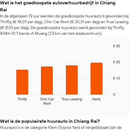
prijs
Wat is het goedkoopste autoverhuurbedrijf in Chiang
van
Rai
een
In de afgelopen 72 uur werden de goedkoopste huurauto's gevonden bij
huurauto
Thrifty (€ 18,07 per dag), Chic Car Rent (€ 20,31 per dag) en True Leasing
verandert
(€ 21,10 per dag). De goedkoopste huurauto werd gevonden bij Thrifty
naarmate
404m.10 T.bandu A Muang (7,2 km van het stadscentrum).
de
boekingsdatum
nadert.
€ 30
De
Bar
Chart
grafiek
graphic.
chart
with
toont
€ 20
4
1
bars.
X-
€ 10
as
De
met
volgende
het
grafiek
0
aantal
toont
Thrifty
Chic Car
True Leasing
Hertz
dagen
Rent
de
End
vóór
of
vier
de
interactive
goedkoopste
chart
boeking.
autoverhuurbedrijven
Wat is de populairste huurauto in Chiang Rai?
De
in
Huurauto's in de categorie Klein (Toyota Yaris of vergelijkbaar) zijn de
grafiek