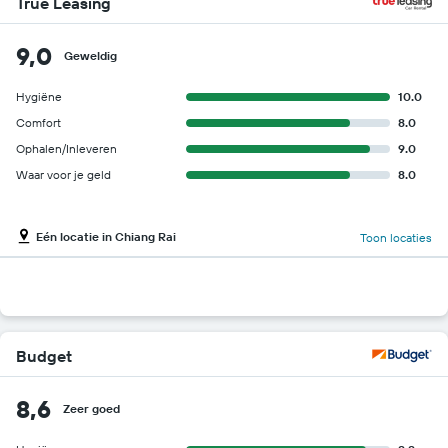
True Leasing
9,0
Geweldig
Hygiëne
10.0
Comfort
8.0
Ophalen/Inleveren
9.0
Waar voor je geld
8.0
Eén locatie in Chiang Rai
Toon locaties
Budget
8,6
Zeer goed