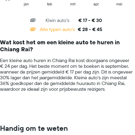
een
1
jan
feb
mrt
apr
mei
End
huurauto
of
X
voor
interactive
axis
chart
één
Klein auto's
€ 17 - € 30
displaying
dag.
categories.
Alle typen auto's
€ 28 - € 45
Range:
14
Wat kost het om een kleine auto te huren in
categories.
Chiang Rai?
The
chart
Een kleine auto huren in Chiang Rai kost doorgaans ongeveer
has
€ 24 per dag. Het beste moment om te boeken is september,
1
wanneer de prijzen gemiddeld € 17 per dag zijn. Dit is ongeveer
Y
30% lager dan het jaargemiddelde. Kleine auto's zijn meestal
axis
36% goedkoper dan de gemiddelde huurauto in Chiang Rai,
displaying
waardoor ze ideaal zijn voor prijsbewuste reizigers.
values.
Range:
0
to
60.
Handig om te weten