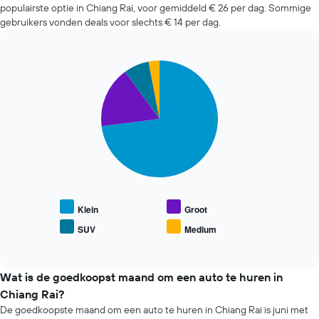
de
populairste optie in Chiang Rai, voor gemiddeld € 26 per dag. Sommige
toont
afgelopen
1
gebruikers vonden deals voor slechts € 14 per dag.
72
Y-
uur.
as
De
met
Pie
Chart
grafiek
de
graphic.
chart
toont
gemiddelde
with
1
4
prijs
X-
slices.
van
as
een
met
De
huurauto.
de
volgende
4
grafiek
goedkoopste
toont
autoverhuurbedrijven
de
De
gemiddelde
Klein
Groot
grafiek
prijs
SUV
Medium
toont
End
van
of
1
populaire
interactive
Y-
automodellen.
chart
as
Wat is de goedkoopst maand om een auto te huren in
met
Chiang Rai?
de
De goedkoopste maand om een auto te huren in Chiang Rai is juni met
laagste