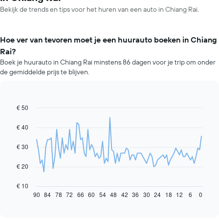
Bekijk de trends en tips voor het huren van een auto in Chiang Rai.
Hoe ver van tevoren moet je een huurauto boeken in Chiang
Rai?
Boek je huurauto in Chiang Rai minstens 86 dagen voor je trip om onder
de gemiddelde prijs te blijven.
€ 50
Line
Chart
graphic.
chart
with
€ 40
91
data
€ 30
points.
De
€ 20
volgende
grafiek
€ 10
toont
90
84
78
72
66
60
54
48
42
36
30
24
18
12
6
0
End
of
hoe
interactive
de
chart