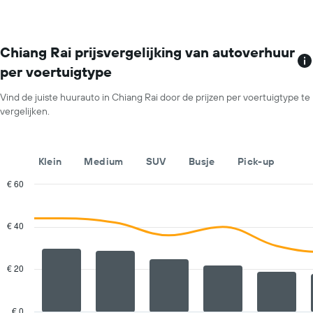
De
grafiek
toont
1
Chiang Rai prijsvergelijking van autoverhuur
X-
per voertuigtype
as
met
Vind de juiste huurauto in Chiang Rai door de prijzen per voertuigtype te
de
vergelijken.
maanden
van
het
jaar.
Klein
Medium
SUV
Busje
Pick-up
De
grafiek
€ 60
toont
Combination
Chart
1
graphic.
chart
with
Y-
€ 40
2
as
data
met
series.
de
€ 20
gemiddelde
The
prijs
chart
van
has
€ 0