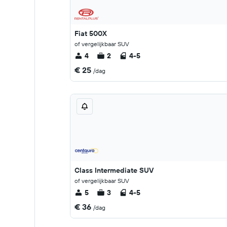
Fiat 500X
of vergelijkbaar SUV
4
2
4-5
€ 25
/dag
Class Intermediate SUV
of vergelijkbaar SUV
5
3
4-5
€ 36
/dag