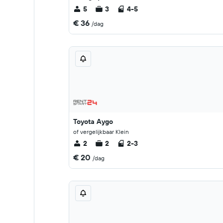
5
3
4-5
€ 36
/dag
Toyota Aygo
of vergelijkbaar Klein
2
2
2-3
€ 20
/dag