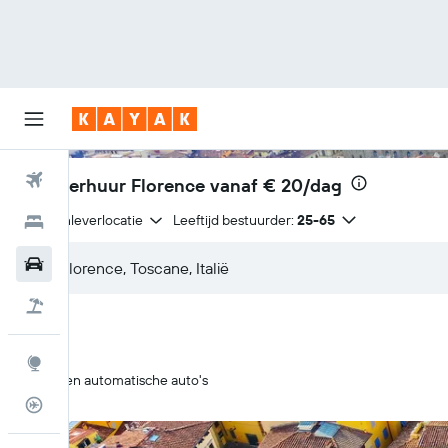
Vliegtickets
Autoverhuur Florence vanaf
€ 20/dag
Zelfde inleverlocatie
Leeftijd bestuurder:
25-65
Hotels
Huurauto's
Pakketreizen
Explore
Alleen automatische auto's
Vluchtstatus info