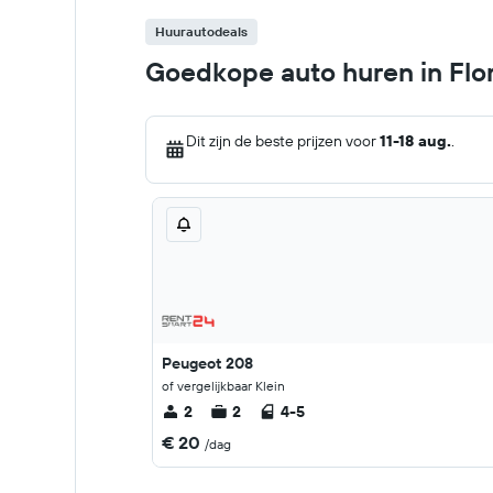
Huurautodeals
Goedkope auto huren in Flo
Dit zijn de beste prijzen voor
11-18 aug.
.
Peugeot 208
of vergelijkbaar Klein
2
2
4-5
€ 20
/dag