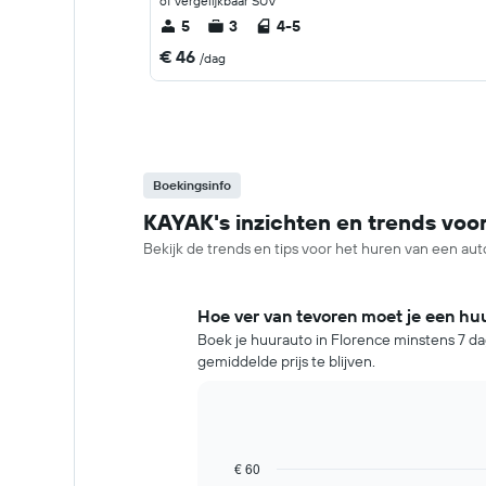
of vergelijkbaar SUV
5
3
4-5
€ 46
/dag
Boekingsinfo
KAYAK's inzichten en trends voo
Bekijk de trends en tips voor het huren van een aut
Hoe ver van tevoren moet je een hu
Boek je huurauto in Florence minstens 7 da
gemiddelde prijs te blijven.
€ 60
Line
Chart
graphic.
chart