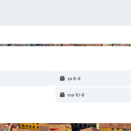
za 8-8
ma 10-8