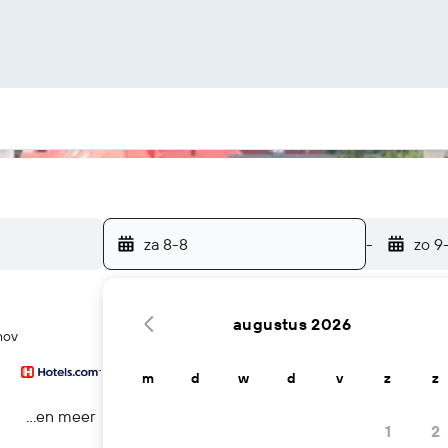
za 8-8
-
zo 9
augustus 2026
hov
m
d
w
d
v
z
z
...en meer
1
2