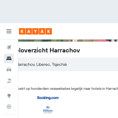
Vliegtickets
Hoteloverzicht Harrachov
Hotels
Huurauto's
Pakketreizen
KAYAK zoekt op honderden reiswebsites tegelijk naar hotels in Harrac
Explore
Vluchtstatus info