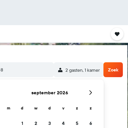
-8
Zoek
2 gasten, 1 kamer
september 2026
m
d
w
d
v
z
z
1
2
3
4
5
6